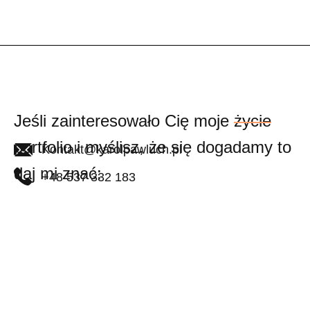
Jeśli zainteresowało Cię moje
życie
portfolio i myślisz, że się dogadamy to
Kontakt@karolpawluch.pl
daj mi znać:
+48 537 332 183